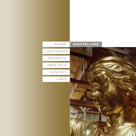
Dir
zu
Inh
RÄUME
AUSSTELLUNG
LEISTUNGEN
PROJEKTE
ÜBER MICH
KONTAKT
LINKS